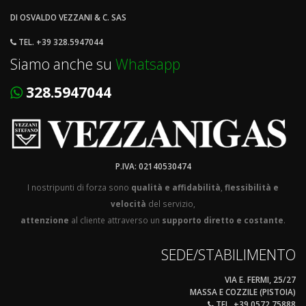
DI OSVALDO VEZZANI & C. SAS
TEL. +39 328.5947044
Siamo anche su
Whatsapp
328.5947044
P.IVA: 02140530474
I nostripunti di forza sono
qualità e affidabilità
,
flessibilità e
velocità
del servizio,
attenzione
al cliente attraverso un
supporto diretto e costante
.
SEDE/STABILIMENTO
VIA E. FERMI, 25/27
MASSA E COZZILE (PISTOIA)
TEL. +39 0572.75888