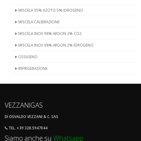
MISCELA 95% AZOTO 5% IDROGENO
MISCELA CALIBRAZIONE
MISCELA INOX 98% ARGON 2% CO2
MISCELA INOX 98% ARGON 2% IDROGENO
OSSIGENO
REFRIGERAZIONE
VEZZANIGAS
DI OSVALDO VEZZANI & C. SAS
TEL. +39 328.5947044
Siamo anche su
Whatsapp