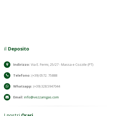
il
Deposito
Indirizzo:
Via E. Fermi, 25/27 - Massa e Cozzile (PT)
Telefono:
(+39) 0572. 75888
Whatsapp:
(+39) 328.5947044
Email:
info@vezzanigas.com
I nostri
Orari