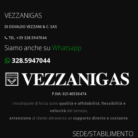
VEZZANIGAS
DI OSVALDO VEZZANI & C. SAS
TEL. +39 328.5947044
Siamo anche su
Whatsapp
328.5947044
P.IVA: 02140530474
I nostripunti di forza sono
qualità e affidabilità
,
flessibilità e
velocità
del servizio,
attenzione
al cliente attraverso un
supporto diretto e costante
.
SEDE/STABILIMENTO