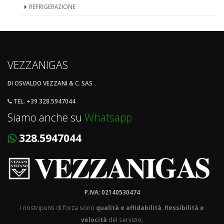
REFRIGERAZIONE
VEZZANIGAS
DI OSVALDO VEZZANI & C. SAS
TEL. +39 328.5947044
Siamo anche su
Whatsapp
328.5947044
P.IVA: 02140530474
I nostripunti di forza sono
qualità e affidabilità
,
flessibilità e
velocità
del servizio,