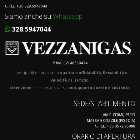
TEL. +39 328.5947044
Siamo anche su
Whatsapp
328.5947044
P.IVA: 02140530474
I nostripunti di forza sono
qualità e affidabilità
,
flessibilità e
velocità
del servizio,
attenzione
al cliente attraverso un
supporto diretto e costante
.
SEDE/STABILIMENTO
VIA E. FERMI, 25/27
MASSA E COZZILE (PISTOIA)
TEL. +39 0572.75888
ORARIO DI APERTURA