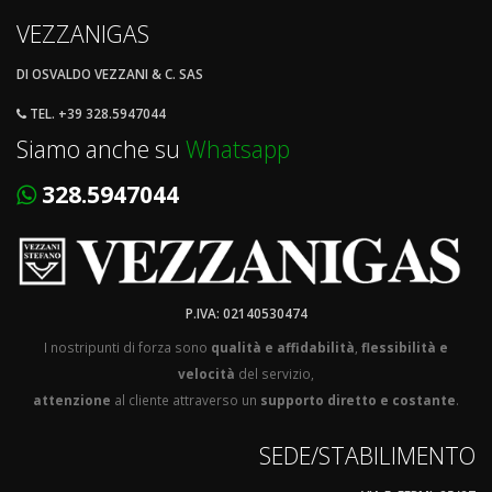
VEZZANIGAS
DI OSVALDO VEZZANI & C. SAS
TEL. +39 328.5947044
Siamo anche su
Whatsapp
328.5947044
P.IVA: 02140530474
I nostripunti di forza sono
qualità e affidabilità
,
flessibilità e
velocità
del servizio,
attenzione
al cliente attraverso un
supporto diretto e costante
.
SEDE/STABILIMENTO