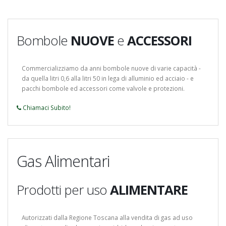
Bombole
NUOVE
e
ACCESSORI
Commercializziamo da anni bombole nuove di varie capacità -
da quella litri 0,6 alla litri 50 in lega di alluminio ed acciaio - e
pacchi bombole ed accessori come valvole e protezioni.
Chiamaci Subito!
Gas Alimentari
Prodotti per uso
ALIMENTARE
Autorizzati dalla Regione Toscana alla vendita di gas ad uso