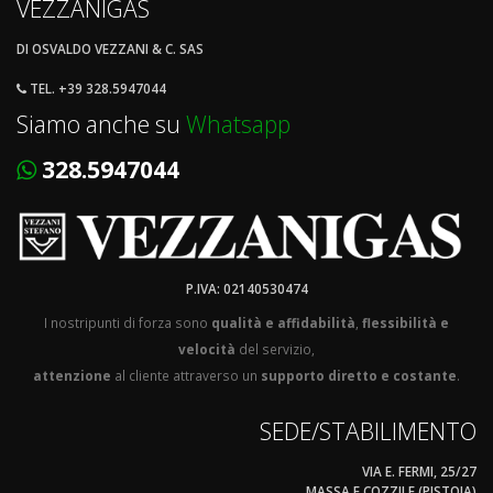
VEZZANIGAS
DI OSVALDO VEZZANI & C. SAS
TEL. +39 328.5947044
Siamo anche su
Whatsapp
328.5947044
P.IVA: 02140530474
I nostripunti di forza sono
qualità e affidabilità
,
flessibilità e
velocità
del servizio,
attenzione
al cliente attraverso un
supporto diretto e costante
.
SEDE/STABILIMENTO
VIA E. FERMI, 25/27
MASSA E COZZILE (PISTOIA)