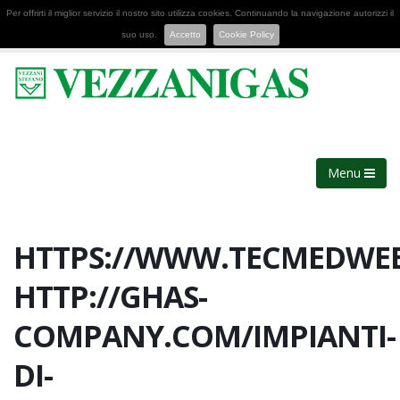
Per offrirti il miglior servizio il nostro sito utilizza cookies. Continuando la navigazione autorizzi il
suo uso.
Accetto
Cookie Policy
Menu
HTTPS://WWW.TECMEDWEB
HTTP://GHAS-
COMPANY.COM/IMPIANTI-
DI-