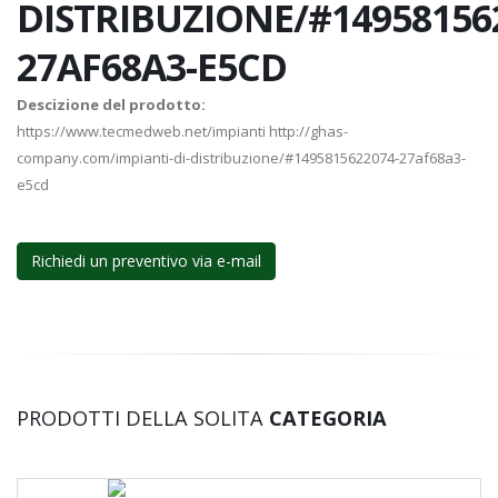
DISTRIBUZIONE/#14958156
27AF68A3-E5CD
Descizione del prodotto:
https://www.tecmedweb.net/impianti http://ghas-
company.com/impianti-di-distribuzione/#1495815622074-27af68a3-
e5cd
Richiedi un preventivo via e-mail
PRODOTTI DELLA SOLITA
CATEGORIA