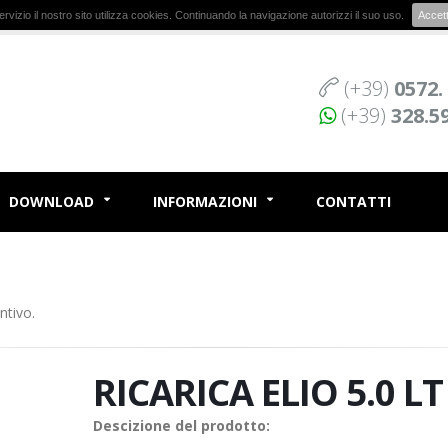
r servizio il nostro sito utilizza cookies. Continuando la navigazione autorizzi il suo uso.
Accet
(+39)
0572.
(+39)
328.5
DOWNLOAD
INFORMAZIONI
CONTATTI
ntivo.
RICARICA ELIO 5.0 LT
Descizione del prodotto: