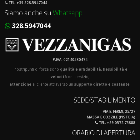
TEL. +39 328.5947044
Siamo anche su
Whatsapp
328.5947044
P.IVA: 02140530474
I nostripunti di forza sono
qualità e affidabilità
,
flessibilità e
velocità
del servizio,
attenzione
al cliente attraverso un
supporto diretto e costante
.
SEDE/STABILIMENTO
VIA E. FERMI, 25/27
MASSA E COZZILE (PISTOIA)
TEL. +39 0572.75888
ORARIO DI APERTURA